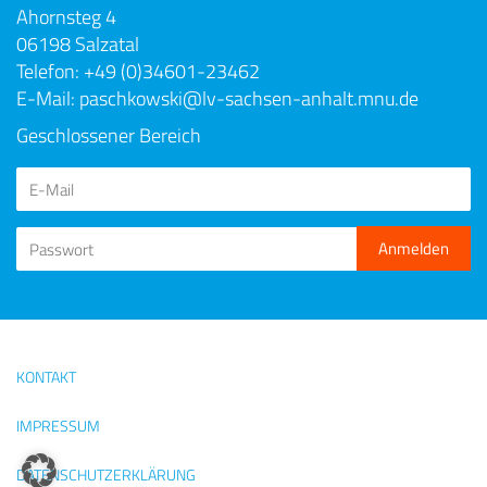
Ahornsteg 4
06198 Salzatal
Telefon: +49 (0)34601-23462
E-Mail: paschkowski@lv-sachsen-anhalt.mnu.de
Geschlossener Bereich
KONTAKT
IMPRESSUM
DATENSCHUTZERKLÄRUNG