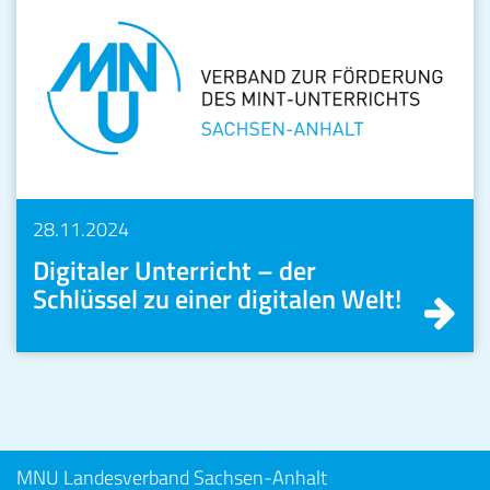
28.11.2024
Digitaler Unterricht – der
Schlüssel zu einer digitalen Welt!
MNU Landesverband Sachsen-Anhalt