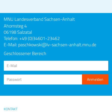
MNU Landesverband Sachsen-Anhalt
Ahornsteg 4
06198 Salzatal
Telefon: +49 (0)34601-23462
E-Mail: paschkowski@lv-sachsen-anhalt.mnu.de
Geschlossener Bereich
KONTAKT